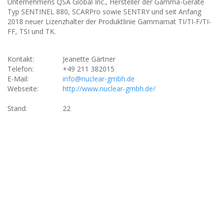
Unternehmens QSA Global Inc., Hersteller der Gamma-Geräte
Typ SENTINEL 880, SCARPro sowie SENTRY und seit Anfang
2018 neuer Lizenzhalter der Produktlinie Gammamat TI/TI-F/TI-
FF, TSI und TK.
Kontakt:
Jeanette Gärtner
Telefon:
+49 211 382015
E-Mail:
info@nuclear-gmbh.de
Webseite:
http://www.nuclear-gmbh.de/
Stand:
22